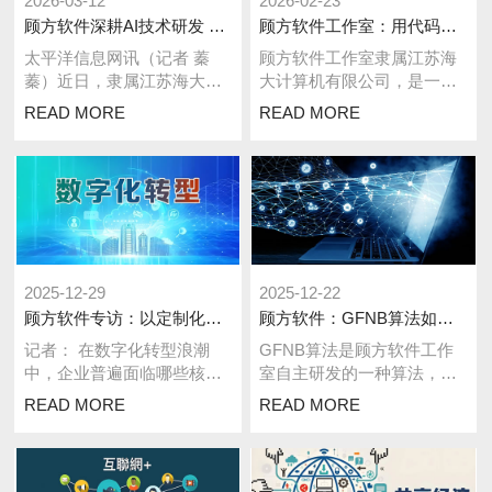
2026-03-12
2026-02-23
顾方软件深耕AI技术研发 以技术创新赋能多行业数字化升级
顾方软件工作室：用代码赋能数字化未来
太平洋信息网讯（记者 蓁
顾方软件工作室隶属江苏海
蓁）近日，隶属江苏海大计
大计算机有限公司，是一家
算机的顾方软件工作室传来
深耕数字化解决方案领域的
READ MORE
READ MORE
消息，其在人工智能技术领
创新型技术服务商，秉持 “技
域的研发投入持...
术驱动价值...
2025-12-29
2025-12-22
顾方软件专访：以定制化解决方案破局企业数字化转型痛点
顾方软件：GFNB算法如何实现智能计算和模式创新？
记者： 在数字化转型浪潮
GFNB算法是顾方软件工作
中，企业普遍面临哪些核心
室自主研发的一种算法，通
挑战？顾方软件CEO： 当前
过智能计算和模式创新，在
READ MORE
READ MORE
企业数字化转型的痛点可归
多个平台中实现了高效的内
纳为“三高...
容匹配和商业...