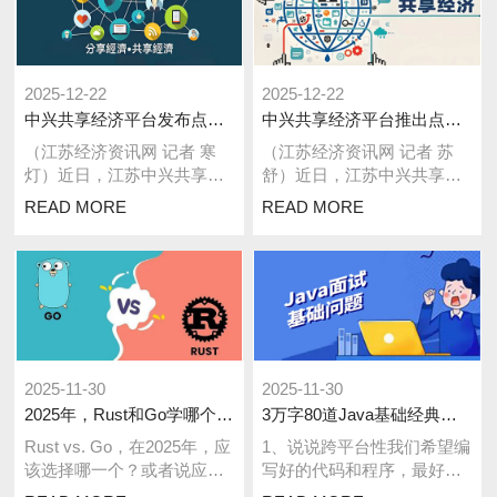
2025-12-22
2025-12-22
中兴共享经济平台发布点线面立体经济模型 创新架构赋能产业生态共荣
中兴共享经济平台推出点线面立体分账系统 以创新架构赋能产业生态
（江苏经济资讯网 记者 寒
（江苏经济资讯网 记者 苏
灯）近日，江苏中兴共享经
舒）近日，江苏中兴共享经
济平台服务有限公司正式发
济平台服务有限公司正式发
READ MORE
READ MORE
布融合点线面立体架构的分
布点线面立体模型分账系统
账系统3.0...
3.0版本，...
2025-11-30
2025-11-30
2025年，Rust和Go学哪个更好？
3万字80道Java基础经典面试题总结（2024修订版）
Rust vs. Go，在2025年，应
1、说说跨平台性我们希望编
该选择哪一个？或者说应该
写好的代码和程序，最好可
选择哪种语言——GoLang还
以在任意平台和环境下运