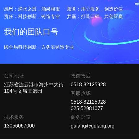
感恩：滴水之恩，涌泉相报
服务：用心服务，创造价值
责任：科技创新，铸造专业
共赢：打造口碑，共创双赢
我们的团队口号
顾全局科技创新，方务实铸造专业
公司地址
售前售后
江苏省连云港市海州中大街
0518-82125928
104号文庙非遗园
客服热线
0518-82125928
025-52981077
技术服务
商务邮箱
13056067000
gufang@gufang.org