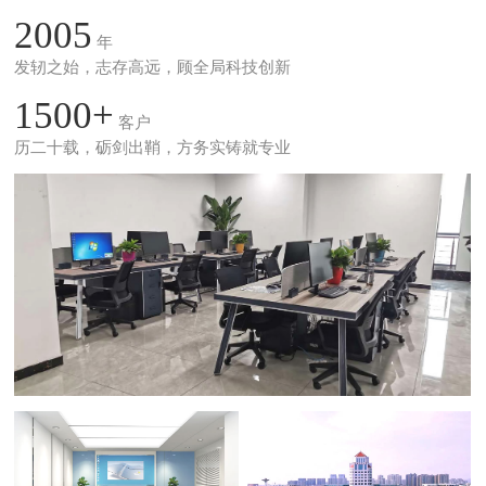
2005
年
发轫之始，志存高远，顾全局科技创新
1500+
客户
历二十载，砺剑出鞘，方务实铸就专业