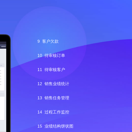
9
客户欠款
1
待分配维护订
10
待审核订单
单
11
待审核客户
2
全部维护订单
12
销售业绩统计
3
我的维护订单
13
销售任务管理
4
全部失效订单
14
过程工作监控
5
全部维护工单
15
业绩结构饼状图
6
我的业绩