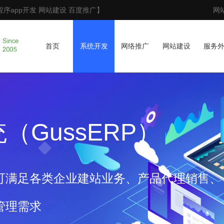
序app开发 网站建设 百度推广】
网
首页
系统开发
网络推广
网站建设
服务
（GussERP）
可满足各类企业建站业务、产品代理销售、
管理需求