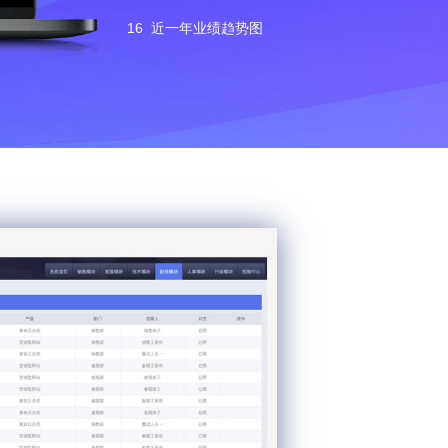
16
近一年业绩趋势图
7
待审核订单
8
业绩排行