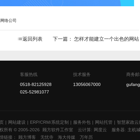
港网络公司
返回列表
下一篇：
怎样才能建立一个出色的网站
客服热线
技术服务
商务邮
0518-82125928
13056067000
gufan
025-52981077
页
|
网站建设
|
ERP/CRM/系统定制
|
服务外包
|
网站托管
|
智慧家政云
权所有 © 2005-2026
顾方软件工作室
云计算:
网度云
服务器:
主机
情链接：
顾方博客
无忧寺
海大传媒
万年历