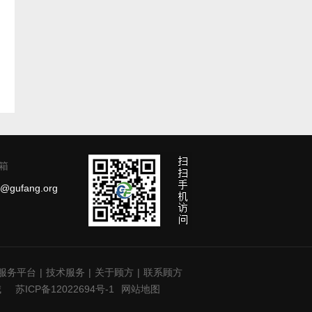
箱
g@gufang.org
服务平台
|
技术服务
|
关于顾方
|
联系顾方
城
苏ICP备12022694号-1
网站地图