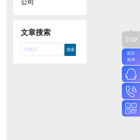
公司
文章搜索
TOP
留言
咨询
130560