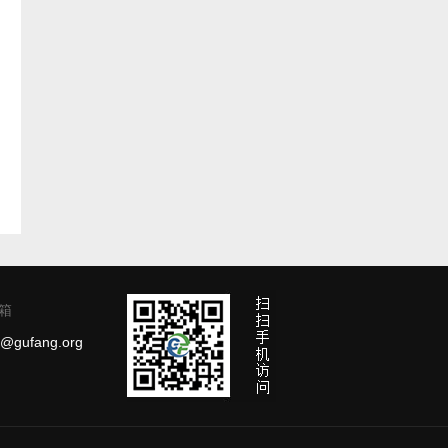
箱
g@gufang.org