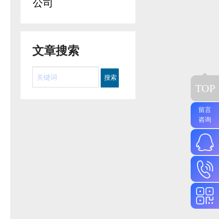
公司
文章搜索
TOP
留言
咨询
130560