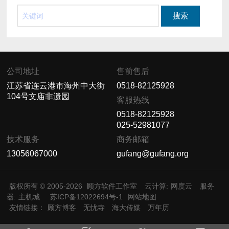
公司地址
售前售后
江苏省连云港市海州中大街
0518-82125928
104号文庙非遗园
客服热线
0518-82125928
025-52981077
技术服务
商务邮箱
13056067000
gufang@gufang.org
版权所有 © 2005-2026
顾方软件工作室
云计算:
网度云
服务
器:
主机城
苏ICP备12022694号-1
网站地图
友情链接：
顾方博客
无忧寺
海大传媒
万年历