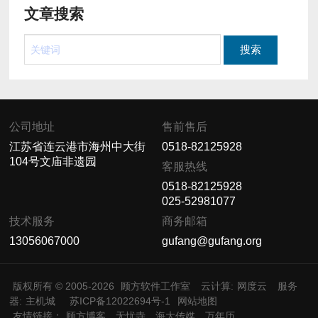
文章搜索
公司地址
售前售后
江苏省连云港市海州中大街
0518-82125928
104号文庙非遗园
客服热线
0518-82125928
025-52981077
技术服务
商务邮箱
13056067000
gufang@gufang.org
版权所有 © 2005-2026
顾方软件工作室
云计算:
网度云
服务
器:
主机城
苏ICP备12022694号-1
网站地图
友情链接：
顾方博客
无忧寺
海大传媒
万年历